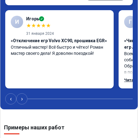
Игорь
✓
И
Г
★
★
★
★
★
31 января 2024
«Отключение егр Volvo XC90, прошивка EGR»
«Чип 
Отличный мастер! Всё быстро и чётко! Роман 
егр Ad
мастер своего дела! Я доволен поездкой!
Всем д
собира
Обрати
в подр
Приеха
Читать
готово
дали г
своё д
‹
›
Примеры наших работ