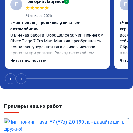
Григорий Лащёнов
✓
Г
Г
★
★
★
★
★
29 января 2026
«Чип тюнинг, прошивка двигателя
«Чип 
автомобиля»
егр Ad
Отличная работа! Обращался за чип-тюнингом 
Всем д
Chery Tiggo 7 Pro Max. Машина преобразилась: 
собира
появилась уверенная тяга с низов, исчезли 
Обрати
провалы при разгоне. Расход в спокойном 
в подр
режиме даже немного снизился. Все сделали 
Приеха
Читать полностью
Читать
профессионально, с подробной консультацией. 
готово
Рекомендую всем, кто сомневается.
дали г
своё д
‹
›
Примеры наших работ