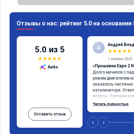
Отзывы о нас: рейтинг 5.0 на основании
Андрей Вла
А
5.0 из 5
★
★
★
★
★
★
★
★
★
★
1 ноября 2023
«Прошивка Евро 2 M
Avito
Долго мучился с па
режим двигателем из 
оказалось частично 
катализатора. Ответ
вопрсы. Сделали все
несмотря на конец р
Читать полностью
задержались и все 
Оставить отзыв
‹
›