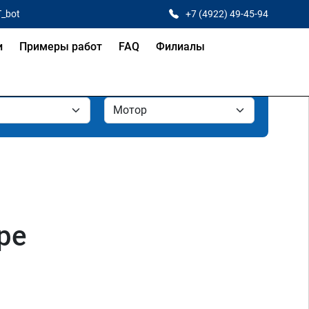
T_bot
+7 (4922) 49-45-94
и
Примеры работ
FAQ
Филиалы
ре