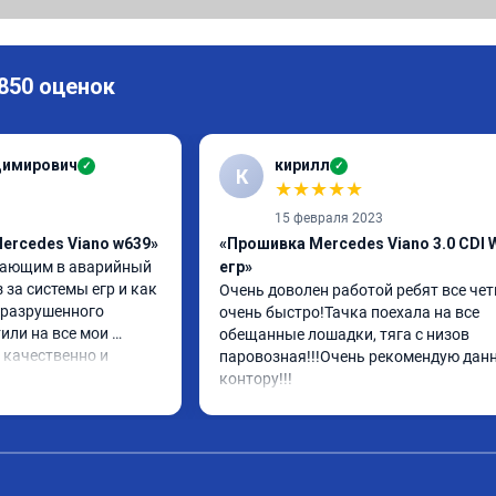
 850 оценок
димирович
кирилл
✓
✓
К
★
★
★
★
★
15 февраля 2023
ercedes Viano w639»
«Прошивка Mercedes Viano 3.0 CDI 
дающим в аварийный 
егр»
за системы егр и как 
Очень доволен работой ребят все четк
разрушенного 
очень быстро!Тачка поехала на все 
или на все мои 
обещанные лошадки, тяга с низов 
 качественно и 
паровозная!!!Очень рекомендую данн
абочего дня 
контору!!!
доделали. Рекомендую!