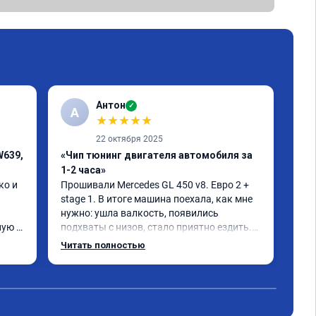
Антон
✓
А
A
★
★
★
★
★
22 октября 2025
W639,
«Чип тюнинг двигателя автомобиля за
«Чи
1-2 часа»
При
быс
о и 
Прошивали Mercedes GL 450 v8. Евро 2 + 
ощу
stage 1. В итоге машина поехала, как мне 
нужно: ушла валкость, появились 
ую 
подхваты с низов, стало приятно ездить.

Одни из лучших трат, в авто! 🔥
Читать полностью