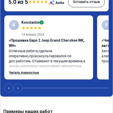
5.0 из 5
★
★
★
★
★
Оставить отзыв
Avito
Konstantin
✓
K
F
★
★
★
★
★
14 января 2024
«Прошивка Евро 2 Jeep Grand Cherokee WK,
«Чип 
WH»
автом
Отличные ребята,сделали 
Авто j
оперативно,проконсультировался по 
клапан
доп.работам. Отшивают в текущем времени,а 
прошив
не как некоторые накатывают непонятные 
прошивки из интернета,чем вызывают больше 
Читать полностью
проблем.

Рекомендую!
‹
›
Примеры наших работ