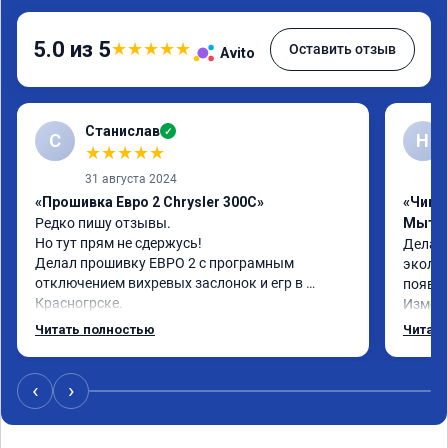
5.0 из 5
★
★
★
★
★
Оставить отзыв
Avito
Станислав
✓
С
Н
★
★
★
★
★
31 августа 2024
«Прошивка Евро 2 Chrysler 300C»
«Чип т
Редко пишу отзывы.

Мыти
Но тут прям не сдержусь!

Делал 
Делал прошивку ЕВРО 2 с програмным 
эколог
отключением вихревых заслонок и егр в 
появля
Красногрске.

Измене
Все прошло отлично,расход топлива 
потом 
Читать полностью
Читать
упал,провалы изчезли. Понятно,что двигатель 
Реком
работал после физического удаления 
вихревых заслонок в аварийном режиме,но и 
‹
›
до удаления их расход топлива был выше чем 
сейчас.

Я доволен,мастеру огромное спасибо!!!!
