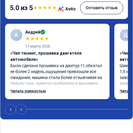
5.0 из 5
★
★
★
★
★
Оставить отзыв
Avito
Андрей
✓
А
Д
★
★
★
★
★
17 марта 2026
«Чип тюнинг, прошивка двигателя
«Чип 
автомобиля»
автом
Была сделана прошивка на джетур т1,обкатал 
Шикарн
ее более 2 недель,ощущения превзошли все 
1,5 на
ожидания, машина стала более отзывчивее на 
завода
педаль газа, заметно прибавила в динамике, 
думает
по расходу топлива не чего не поменялось, 
ребята
Читать полностью
Читать
работа проведена быстро, аккуратно,прислали 
Честно
номер сертификата, результатом доволен, 
круто,
рекомендую данных ребят.
200лс!
‹
›
ресурс
Плюс Г
планше
прилож