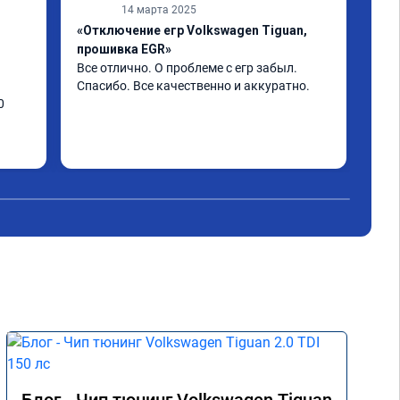
14 марта 2025
«Отключение егр Volkswagen Tiguan,
«Чи
прошивка EGR»
авт
Все отлично. О проблеме с егр забыл. 
Пос
Спасибо. Все качественно и аккуратно.
Зач
 
180
воз
 
газ
Чит
вить 
оста
ет с 
про
ка 
 6/5 
м.

боте 