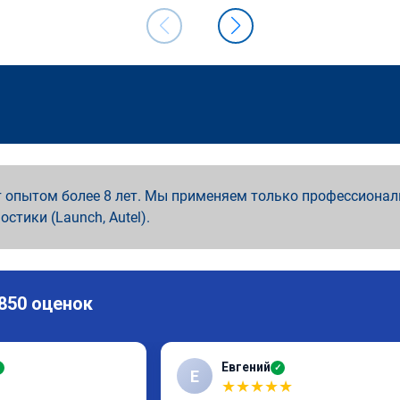
 опытом более 8 лет. Мы применяем только профессионал
ностики (Launch, Autel).
 850 оценок
Евгений
✓
✓
Е
★
★
★
★
★