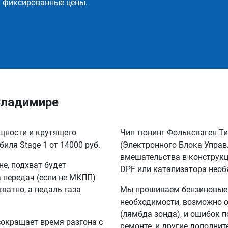
и фиксированные цены.
 Владимире
ощности и крутящего
Чип тюнинг Фольксваген Ти
иля Stage 1 от 14000 руб.
(Электронного Блока Управ
вмешательства в конструкц
не, подхват будет
DPF или катализатора необ
а передач (если не МКПП)
кватно, а педаль газа
Мы прошиваем бензиновые и
необходимости, возможно о
(лямбда зонда), и ошибок п
сокращает время разгона с
ремонте, и другие дополни