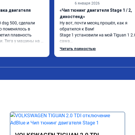
6 января 2026
ивка двигателя
«Чип тюнинг двигателя Stage 1 / 2,
диностенд»
0 dsg 500, сделали 
Ну вот, почти месяц прошёл, как я 
то поменялось в 
обратился к Вам!

етил плавность 
Stage 1 установили на мой Tiguan 1 2.0
и. Тяга у машины на 
cawa

рвые увидел расход 
При обычном стиле вождения, всё как
Читать полностью
литров. Сколько 
всегда и было, но стоит только прида
овсем понятно, но 
педаль, его просто не узнать, подрыва
авто явно стоит этих 
самого низа, без всяких раздумий, в 
ал раньше.
любом моменте! Очень порадовала 
динамика разгона!

Хочу ещё отметить, до прошивки слег
подпинывала пятая передача, с 4/5 и с
особенно чувствовалось когда накато
После Stage пинок ушел совсем

Чему я очень рад и благодарен, 
качественному софту и безусловно ра
профессионалов своего дела!