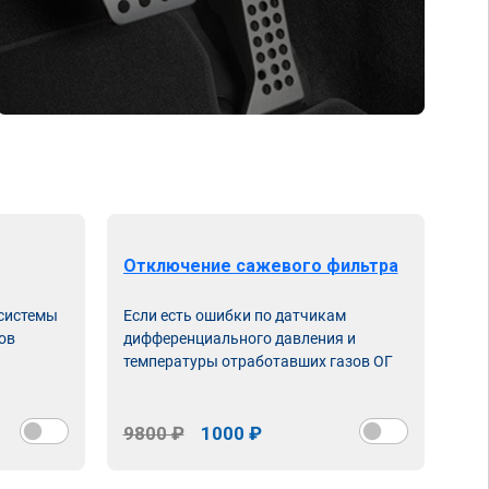
Отключение сажевого фильтра
От
 системы
Если есть ошибки по датчикам
Впу
ов
дифференциального давления и
неи
температуры отработавших газов ОГ
9800 ₽
1000 ₽
98