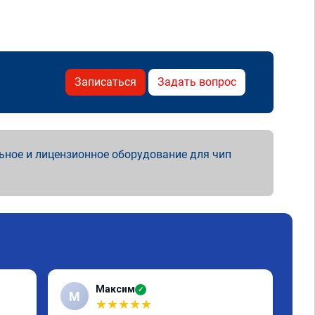
Записаться
Задать вопрос
ьное и лицензионное оборудование для чип
Максим
✓
М
А
★
★
★
★
★