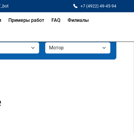
T_bot
+7 (4922) 49-45-94
и
Примеры работ
FAQ
Филиалы
е