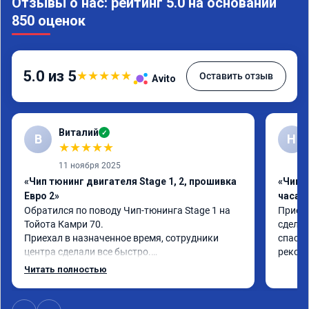
Отзывы о нас: рейтинг 5.0 на основании
850 оценок
5.0 из 5
★
★
★
★
★
Оставить отзыв
Avito
Виталий
✓
В
Н
★
★
★
★
★
11 ноября 2025
«Чип тюнинг двигателя Stage 1, 2, прошивка
«Чип 
Евро 2»
часа»
Обратился по поводу Чип-тюнинга Stage 1 на 
Приеха
Тойота Камри 70.

сделал
Приехал в назначенное время, сотрудники 
спасиб
центра сделали все быстро.

рекоме
Авто тестирую, пока всë устраивает.

Читать полностью
Номер сертификата А010889.