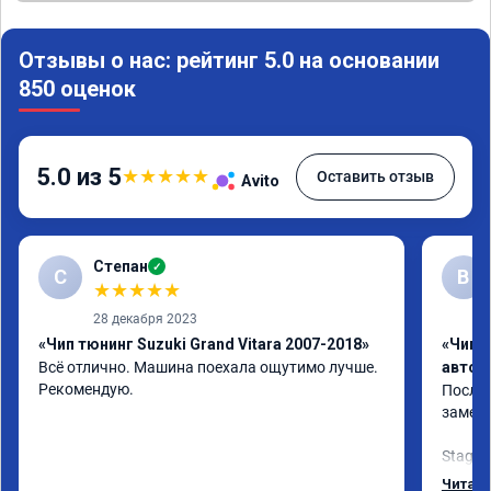
Отзывы о нас: рейтинг 5.0 на основании
850 оценок
5.0 из 5
★
★
★
★
★
Оставить отзыв
Avito
Степан
✓
С
В
★
★
★
★
★
28 декабря 2023
«Чип тюнинг Suzuki Grand Vitara 2007-2018»
«Чип 
Всё отлично. Машина поехала ощутимо лучше. 
автом
Рекомендую.
После 
заметн
Stage 1
улучши
Читать