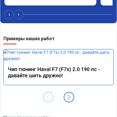
не жде
эффект
‹
›
Машина
газа, 
оборот
Примеры наших работ
Расход
спокой
как дв
Работа
качест
Чип тюнинг Haval F7 (F7x) 2.0 190 лс -
17.01.
давайте шить дружно!
профе