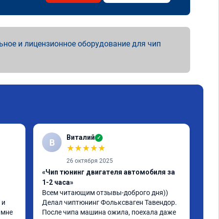
ьное и лицензионное оборудование для чип
Виталий
✓
В
★
★
★
★
★
26 октября 2025
«Чип тюнинг двигателя автомобиля за
«Чи
1-2 часа»
2, 
Всем читающим отзывы-доброго дня)) 
Обр
и 
Делал чиптюнинг Фольксваген Тавендор. 
чип
мне 
После чипа машина ожила, поехала даже 
отк