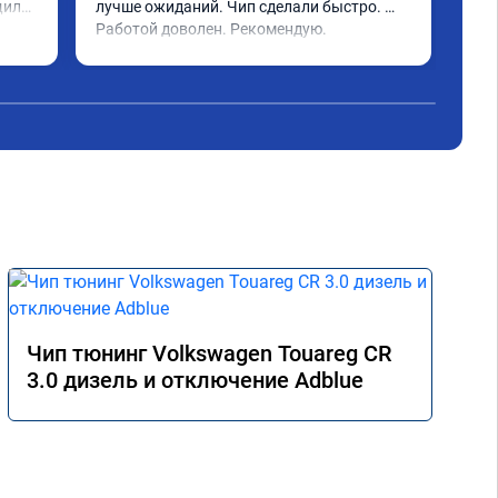
или 
лучше ожиданий. Чип сделали быстро. 
стр
ое 
Работой доволен. Рекомендую.
полг
Чит
тима 
Все
Дог
обр
Пос
не 
Реш
рек
Чип тюнинг Volkswagen Touareg CR
3.0 дизель и отключение Adblue