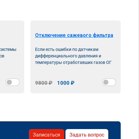
Отключение сажевого фильтра
От
 системы
Если есть ошибки по датчикам
Впу
ов
дифференциального давления и
неи
температуры отработавших газов ОГ
9800 ₽
1000 ₽
98
Записаться
Задать вопрос