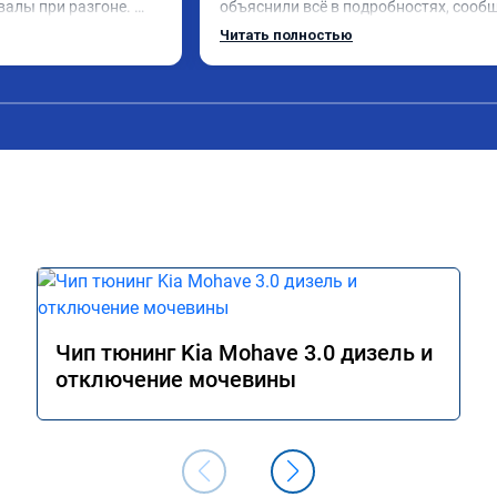
валы при разгоне. 
объяснили всё в подробностях, сообщ
режиме даже немного 
сумму записали. Приехал в назначенн
Читать полностью
ли профессионально, с 
время 2.5 часа и готово, разница ощу
ацией. Рекомендую 
, я доволен ,спасибо! дали гарантию и 
ся.
сертификат ао11462 ,знают своё дело 
рекомендую 👍
Чип тюнинг Kia Mohave 3.0 дизель и
отключение мочевины