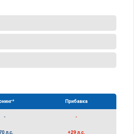
юнинг*
Прибавка
-
-
70 л.с.
+29 л.с.