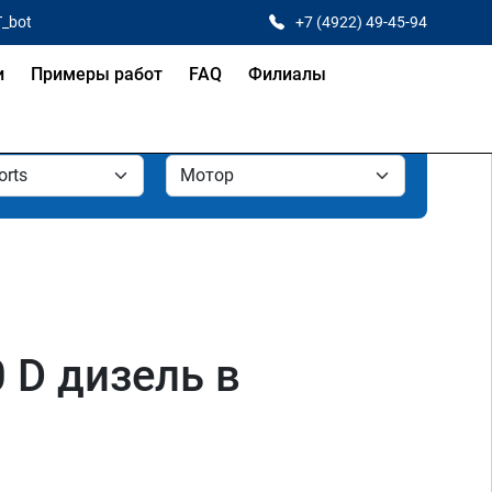
T_bot
+7 (4922) 49-45-94
и
Примеры работ
FAQ
Филиалы
0 D дизель в