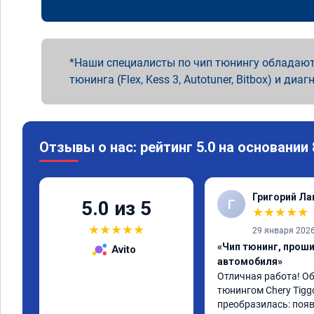
Наши специалисты по чип тюнингу обладают
тюнинга (Flex, Kess 3, Autotuner, Bitbox) и диаг
Отзывы о нас: рейтинг 5.0 на основании
Григорий Л
Г
5.0 из 5
★
★
★
★
★
★
★
★
★
★
29 января 202
«Чип тюнинг, прош
Avito
автомобиля»
Отличная работа! О
тюнингом Chery Tigg
преобразилась: появ