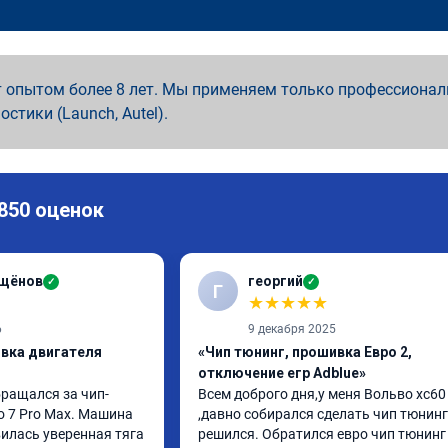
 опытом более 8 лет. Мы применяем только профессионал
ностики (Launch, Autel).
 850 оценок
ащёнов
георгий
✓
✓
Г
★
★
★
★
★
6
9 декабря 2025
ивка двигателя
«Чип тюнинг, прошивка Евро 2,
отключение егр Adblue»
бращался за чип-
Всем доброго дня,у меня Вольво xc60 
o 7 Pro Max. Машина 
,давно собирался сделать чип тюнинг 
илась уверенная тяга 
решился. Обратился евро чип тюнинг 