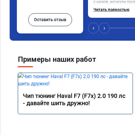
с низов, исчезли про
Расход в спокойном 
Читать полностью
снизился. Все сдела
Оставить отзыв
подробной консульт
всем, кто сомневает
‹
›
Примеры наших работ
Чип тюнинг Haval F7 (F7x) 2.0 190 лс
- давайте шить дружно!