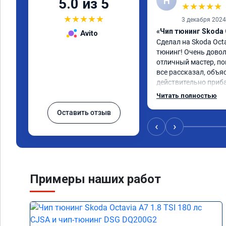
Н
5.0 из 5
★
★
★
★
★
★
★
★
★
★
3 декабря 2024
«Чип тюнинг Skoda 
Avito
Сделал на Skoda Octa
тюнинг! Очень доволе
отличный мастер, пон
все рассказал, объя
действительно приб
что крутящий момент
Читать полностью
более низкие обороты
Оставить отзыв
ведет себя более рез
акселератора более 
‹
›
реагировать на жела
ускорится. Ушли зат
движении от 60 до 1
авто поехало. Был н
ноября 2024. Пишу о
Примеры наших работ
Расход топлива не и
смешанном режиме от 
увеличился в пробках
выполняли в г. Балаш