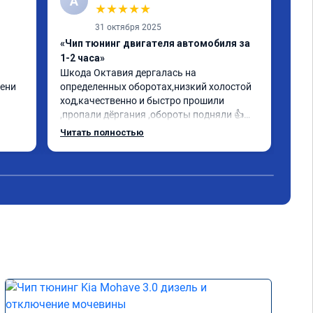
А
★
★
★
★
★
31 октября 2025
«Чип тюнинг двигателя автомобиля за
«Пр
1-2 часа»
Евр
Шкода Октавия дергалась на 
Все
ени 
определенных оборотах,низкий холостой 
oct
ход,качественно и быстро прошили 
ощу
,пропали дёргания ,обороты подняли 👍
Мал
гому 
прислали сертификат данной 
объ
Читать полностью
Чит
олее 
прошивки.Заплатил как в 
иск
объявлении.Советую✊
мог 
Рек