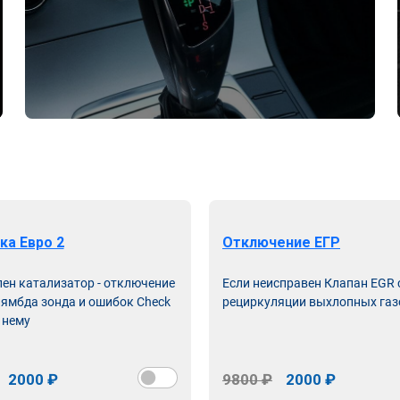
ка Евро 2
Отключение ЕГР
лен катализатор - отключение
Если неисправен Клапан EGR
лямбда зонда и ошибок Check
рециркуляции выхлопных газ
 нему
2000 ₽
9800 ₽
2000 ₽