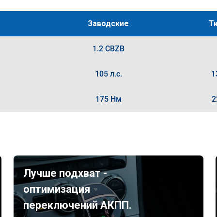
Заводские
Т
1.2 CBZB
105 л.с.
1
175 Нм
2
Лучше подхват -
оптимизация
переключений АКПП.