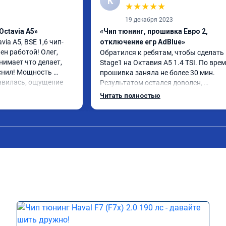
К
★
★
★
★
★
19 декабря 2023
Octavia A5»
«Чип тюнинг, прошивка Евро 2,
via A5, BSE 1,6 чип-
отключение егр AdBlue»
н работой! Олег, 
Обратился к ребятам, чтобы сделать 
имает что делает, 
Stage1 на Октавия А5 1.4 TSI. По врем
снил! Мощность 
прошивка заняла не более 30 мин. 
авилась, ощущение 
Результатом остался доволен, 
 переехал жить на 
автомобиль как будто немного по-дру
Читать полностью
, авто при разгоне 
начал дышать. Подрыв с низов стал б
во, педаль 
интересен. Все грамотно объяснили и 
чувствительно стала 
рассказали.
ние водителя 
упы при ускорении в 
00 км. Одним словом 
а обслуживании 16 
тзыв 3 декабря 2024. 
зменился при 
7,3 до 8 л, но 
 от 9 до 12. Работы 
иха, ул. Третьяка, 1Б