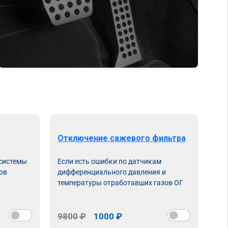
Отключение сажевого фильтра
От
 системы
Если есть ошибки по датчикам
Впу
ов
дифференциального давления и
неи
температуры отработавших газов ОГ
9800 ₽
1000 ₽
98