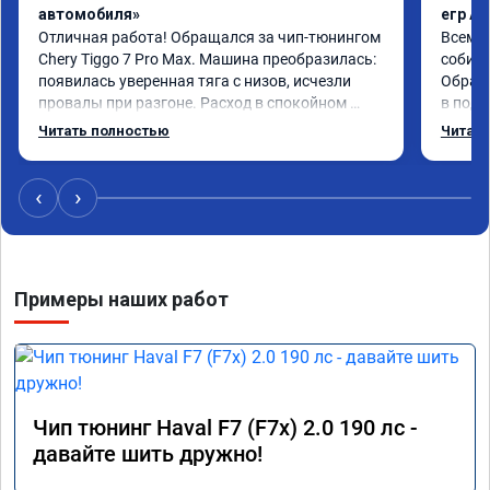
автомобиля»
егр Ad
Отличная работа! Обращался за чип-тюнингом 
Всем д
Chery Tiggo 7 Pro Max. Машина преобразилась: 
собира
появилась уверенная тяга с низов, исчезли 
Обрати
провалы при разгоне. Расход в спокойном 
в подр
режиме даже немного снизился. Все сделали 
Приеха
Читать полностью
Читать
профессионально, с подробной консультацией. 
готово
Рекомендую всем, кто сомневается.
дали г
своё д
‹
›
Примеры наших работ
Чип тюнинг Haval F7 (F7x) 2.0 190 лс -
давайте шить дружно!