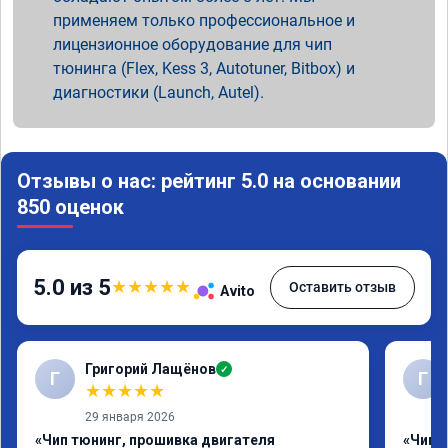
применяем только профессиональное и
лицензионное оборудование для чип
тюнинга (Flex, Kess 3, Autotuner, Bitbox) и
диагностики (Launch, Autel).
Отзывы о нас: рейтинг 5.0 на основании
850 оценок
5.0 из 5
★
★
★
★
★
Оставить отзыв
Avito
Григорий Лащёнов
✓
Г
Г
★
★
★
★
★
29 января 2026
«Чип тюнинг, прошивка двигателя
«Чип 