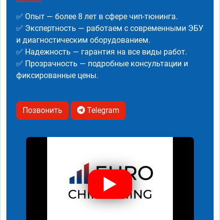
✅ Опыт — более 8 лет в сфере чип-тюнинга.
✅ Экспертность — работаем с современными ЭБУ
и диагностическим оборудованием.
✅ Надежность — гарантия на все виды работ.
✅ Прозрачность — подробные консультации и
фиксированные цены.
Позвонить
Telegram