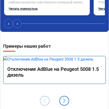
подска
наборе скорости чувствуется солидный запас 
поступ
мощности. Ребята постарались на совесть, 
Читать полностью
Читать
компан
рекомендую!
ездить
‹
›
Примеры наших работ
Отключение AdBlue на Peugeot 5008 1.5
дизель