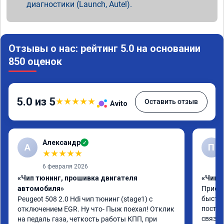
диагностики (Launch, Autel).
Отзывы о нас: рейтинг 5.0 на основании
850 оценок
5.0 из 5
★
★
★
★
★
Оставить отзыв
Avito
Александр
✓
А
П
★
★
★
★
★
6 февраля 2026
«Чип тюнинг, прошивка двигателя
«Чип 
автомобиля»
Приезж
быстро
Peugeot 508 2.0 Hdi чип тюнинг (stage1) с 
постоя
отключением EGR. Ну что- Пыж поехал! Отклик 
связан
на педаль газа, четкость работы КПП, при 