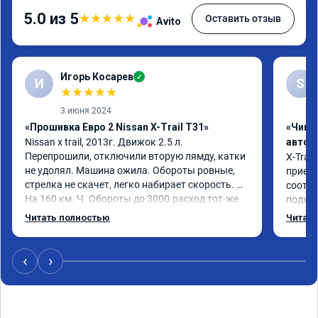
5.0 из 5
★
★
★
★
★
Оставить отзыв
Avito
Игорь Косарев
✓
И
S
★
★
★
★
★
3 июня 2024
«Прошивка Евро 2 Nissan X-Trail T31»
«Чип 
Nissan x trаil, 2013г. Движок 2.5 л. 
автом
Перепрошили, отключили вторую лямду, катки 
X-Trail
не удолял. Машина ожила. Обороты ровные, 
приеха
стрелка не скачет, легко набирает скорость. 
соотве
На 160 км. Ч. Обороты до 3000.расход тот-же 
подход
без изменения 12л. Услугой доволен. 
помощь
Читать полностью
Читать
Рекомендую.
машина
Не скуп
дешевл
‹
›