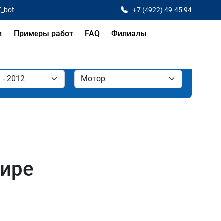
T_bot
+7 (4922) 49-45-94
и
Примеры работ
FAQ
Филиалы
мире