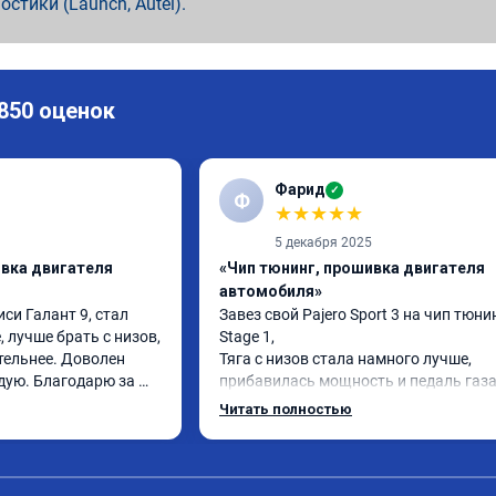
ностики (Launch, Autel).
 850 оценок
Фарид
✓
Ф
★
★
★
★
★
5 декабря 2025
ивка двигателя
«Чип тюнинг, прошивка двигателя
автомобиля»
си Галант 9, стал 
Завез свой Pajero Sport 3 на чип тюнин
 лучше брать с низов, 
Stage 1,

тельнее. Доволен 
Тяга с низов стала намного лучше, 
ую. Благодарю за 
прибавилась мощность и педаль газа
стала отзывчивее.

Читать полностью
Рекомендую ребят, делают свою рабо
качественно!

Читал что в Австралии при покупке эт