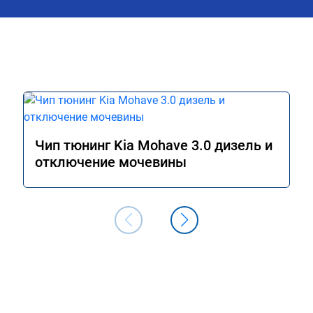
машин сразу делают чип тюнинг, чтоб
было провалов.

Завтра везу X7 на чип, Там по цифрам 
результаты должны быть еще лучше)
Чип тюнинг Kia Mohave 3.0 дизель и
отключение мочевины