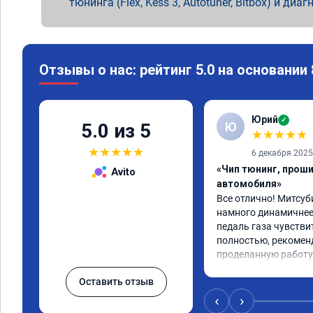
тюнинга (Flex, Kess 3, Autotuner, Bitbox) и диаг
Отзывы о нас: рейтинг 5.0 на основании
Юрий
✓
Ю
5.0 из 5
★
★
★
★
★
★
★
★
★
★
6 декабря 2025
«Чип тюнинг, прош
Avito
автомобиля»
Все отлично! Митсуби
намного динамичнее,
педаль газа чувстви
полностью, рекоменд
проделанную работу
Оставить отзыв
‹
›