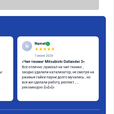
Namet
✓
N
Е
★
★
★
★
★
7 июня 2024
«Чип тюнинг Mitsubishi Outlander 3»
«Чи
Все отлично ,приехал на чип тюнинг , 
авт
заодно удалили катализатор, не смотря на 
г 
Авт
ржавые гайки парни долго мучались , но 
Stag
все же сделали работу, респект , 
Всё
рекомендую 👍👍👍
 
объ
то 
Спа
ту 
их 