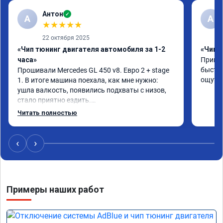
Антон
✓
А
A
★
★
★
★
★
22 октября 2025
«Чип тюнинг двигателя автомобиля за 1-2
«Чип 
часа»
Принял
быстро
Прошивали Mercedes GL 450 v8. Евро 2 + stage 
ощутим
1. В итоге машина поехала, как мне нужно: 
ушла валкость, появились подхваты с низов, 
стало приятно ездить.

Одни из лучших трат, в авто! 🔥
Читать полностью
‹
›
Примеры наших работ