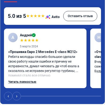
5.0 из 5
★
★
★
★
★
Оставить отзыв
Avito
Андрей
✓
А
Н
★
★
★
★
★
5 марта 2024
«Прошивка Евро 2 Mercedes E-class W212»
«Откл
Ребята молодцы спасибо большое сделали 
class 
свою работу нашли ошибки и причину не 
Вчера 
исправности, думал чиповать дв чтоб ехала а 
сажевы
оказалось не исправен регулятор турбины, 
Буду 
поменял стало все отлично
Читать полностью
‹
›