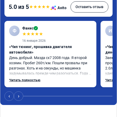
5.0 из 5
★
★
★
★
★
Оставить отзыв
Avito
Фанис
✓
Ф
И
★
★
★
★
★
16 января 2026
«Чип тюнинг, прошивка двигателя
«Чип т
автомобиля»
динос
День добрый. Мазда сх7 2008 года. Я второй 
Заехал
хозяин. Пробег 260т/км. Пошли провалы при 
прошит
разгонах. Хоть и на секунды, но машинка 
2.0л. 
задумывалась прежде чем разогнаться. Года 4 
удивлё
назад удалял катализаторы без 
стала 
Читать полностью
Читать
перепрошивок. Никаких ошибок не было. Но 
стал п
пообщавшись с людьми, решил всё таки 
общем 
сделать перепрошивку. Увидел в авито ваше 
Если в
‹
›
объявление и решил обратиться к вам за 
своевр
помощью. Ребята приветливые, сразу взяли в 
нанесё
работу. Знают своё дело. По времени 1,5 часа 
длилась процедура. Цена конечно отличается 