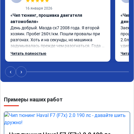
★
★
★
★
★
16 января 2026
«Чип тюнинг, прошивка двигателя
«Чип т
автомобиля»
динос
День добрый. Мазда сх7 2008 года. Я второй 
Заехал
хозяин. Пробег 260т/км. Пошли провалы при 
прошит
разгонах. Хоть и на секунды, но машинка 
2.0л. 
задумывалась прежде чем разогнаться. Года 4 
удивлё
назад удалял катализаторы без 
стала 
Читать полностью
Читать
перепрошивок. Никаких ошибок не было. Но 
стал п
пообщавшись с людьми, решил всё таки 
общем 
сделать перепрошивку. Увидел в авито ваше 
Если в
‹
›
объявление и решил обратиться к вам за 
своевр
помощью. Ребята приветливые, сразу взяли в 
нанесё
работу. Знают своё дело. По времени 1,5 часа 
длилась процедура. Цена конечно отличается 
Примеры наших работ
от заявленной. Но результатом я доволен. 
Машинка не едет, а летит прям. Парням 
благодарность!!!!