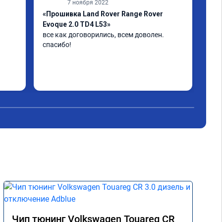
7 ноября 2022
«Прошивка Land Rover Range Rover
«Чи
Evoque 2.0 TD4 L53»
Отл
дог
все как договорились, всем доволен. 
при
спасибо!
Чип тюнинг Volkswagen Touareg CR