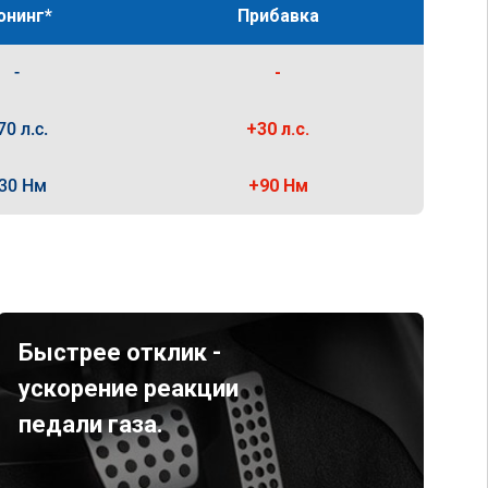
юнинг*
Прибавка
-
-
70 л.с.
+30 л.с.
30 Нм
+90 Нм
Быстрее отклик -
ускорение реакции
педали газа.