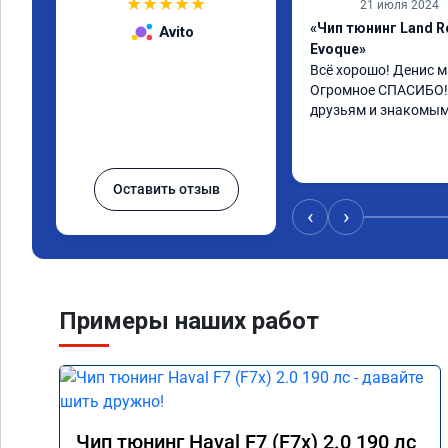
★
★
★
★
★
21 июля 2024
«Чип тюнинг Land R
Avito
Evoque»
Всё хорошо! Денис ма
Огромное СПАСИБО! 
друзьям и знакомым
Оставить отзыв
‹
›
Примеры наших работ
Чип тюнинг Haval F7 (F7x) 2.0 190 лс