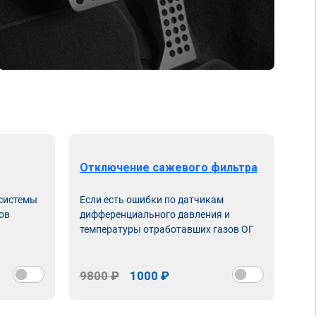
Отключение сажевого фильтра
От
 системы
Если есть ошибки по датчикам
Впу
ов
дифференциального давления и
неи
температуры отработавших газов ОГ
9800 ₽
1000 ₽
98