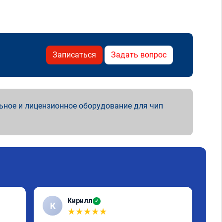
Записаться
Задать вопрос
ьное и лицензионное оборудование для чип
Кирилл
✓
К
А
★
★
★
★
★