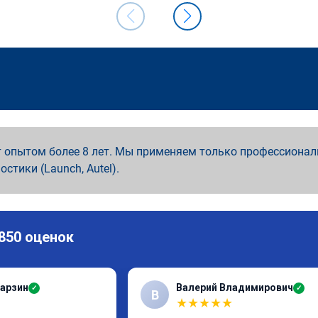
 опытом более 8 лет. Мы применяем только профессионал
ностики (Launch, Autel).
 850 оценок
арзин
Валерий Владимирович
✓
✓
В
★
★
★
★
★