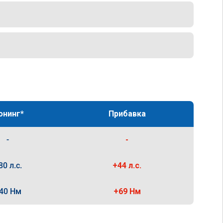
юнинг*
Прибавка
-
-
80 л.с.
+44 л.с.
40 Нм
+69 Нм