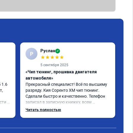
Руслан
✓
Р
С
★
★
★
★
★
5 сентября 2025
«Чип тюнинг, прошивка двигателя
«Чи
автомобиля»
отк
1.6 
Прекрасный специалист! Всё по высшему 
Ока
, 
разряду. Кия Соренто XM чип тюнинг. 
моч
Сделали быстро и качественно. Телефон 
быс
ти и 
записал в записную книжку, всем 
дов
рекомендую! Еще вот поеду в ближайшее 
отл
Читать полностью
Чит
 не 
дни брата Мазду 6 2016 год отгоню на чип 
Кто
 
тюнинг.
Одн
- 
оны 