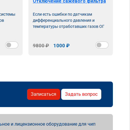
Отключение сажевого фильтра
От
 системы
Если есть ошибки по датчикам
Впу
ов
дифференциального давления и
неи
температуры отработавших газов ОГ
9800 ₽
1000 ₽
98
Записаться
Задать вопрос
ьное и лицензионное оборудование для чип