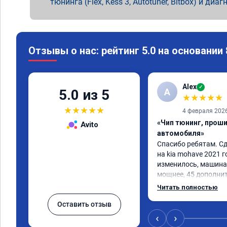
тюнинга (Flex, Kess 3, Autotuner, Bitbox) и диаг
Отзывы о нас: рейтинг 5.0 на основании
Alex
✓
A
5.0 из 5
★
★
★
★
★
★
★
★
★
★
4 февраля 202
«Чип тюнинг, прош
Avito
автомобиля»
Спасибо ребятам. Сд
на kia mohave 2021 г
изменилось, машина 
мощнее, 45 дополни
существенно чувству
Читать полностью
соответственно крут
Оставить отзыв
Значительно упал ра
15 город, уже три дн
‹
›
12.5. Коробка перес