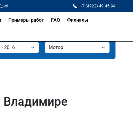
T_bot
+7 (4922) 49-45-94
и
Примеры работ
FAQ
Филиалы
 в Владимире