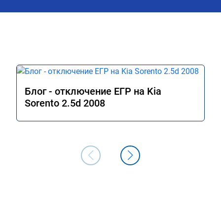
аль газа более 
стали увереннее. На удивление очень 
 я очень доволен.!
понравился ECO режим на 
модифицированной прошивке - по 
отзывчивости авто больше похоже на
режим Comfort (на заводской прошивк
при этом сохранилась та самая эконо
в данном режиме - отличный способ 
сэкономить топливо, когда нет 
необходимости давать "тапок в пол". В
Блог - отключение ЕГР на Kia
общем и целом прошивкой доволен, 
Sorento 2.5d 2008
отличный результат. Рекомендую 
однозначно! Сертификат № А011094