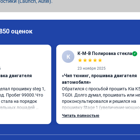
ностики (Launch, Autel).
 850 оценок
К-М-В Полировка стекла
✓
К
★
★
★
★
★
6
23 ноября 2025
ивка двигателя
«Чип тюнинг, прошивка двигателя
автомобиля»
елал прошивку steg 1, 
Обратился с просьбой прошить Kia K5 
од. Пробег 99000.Что 
T-GDI. Долго думал, прошивать или нет
стала на порядок 
проконсультировался и решился на 
тельных лошадей 
прошивку Stage 1 (увеличение мощнос
ется и 
отзывчивости с сохранением всех 
Читать полностью
ящего момента. 
функций и экологии). Машина конечно
сход, был в среднем 
стала космолетом и не получила в два
я катаюсь, держит 12-
раза больше мощности, но прибавка +
тала подпинывать при 
15% вполне ощущается, по трассе обг