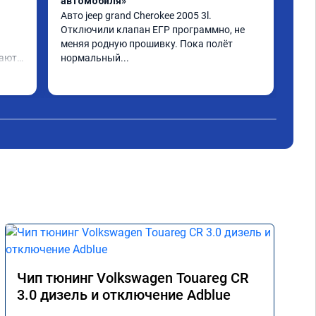
автомобиля»
сде
гла
Авто jeep grand Cherokee 2005 3l. 
под
Отключили клапан ЕГР программно, не 
меняя родную прошивку. Пока полëт 
ают 
нормальный...
ем 
Чип тюнинг Volkswagen Touareg CR
3.0 дизель и отключение Adblue