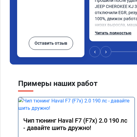
Прошили после удал
JEEP CHEROKEE KJ 3.7
отключили EGR, резу
100%, движок работае
низах выросла, маши
интереснее, расход т
Читать полностью
мастер Даниил, ему о
Оставить отзыв
Короче, все на чип 
‹
›
Примеры наших работ
Чип тюнинг Haval F7 (F7x) 2.0 190 лс
- давайте шить дружно!