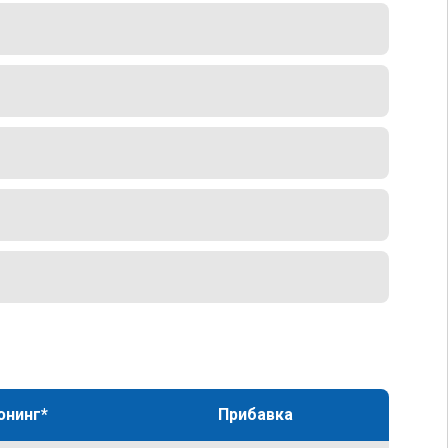
юнинг*
Прибавка