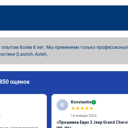
 опытом более 8 лет. Мы применяем только профессионал
ностики (Launch, Autel).
 850 оценок
Konstantin
✓
K
★
★
★
★
★
2
14 января 2024
«Прошивка Евро 2 Jeep Grand Chero