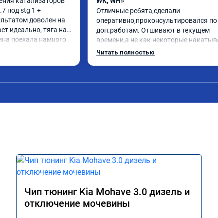
ения катализаторов 
WK, WH»
 под stg 1 + 
Отличные ребята,сделали 
льтатом доволен на 
оперативно,проконсультировался по 
т идеально, тяга на 
доп.работам. Отшивают в текущем 
на поехала намного 
времени,а не как некоторые накатыв
оплива радует. Делал 
непонятные прошивки из интернета,ч
Читать полностью
тдельный респект 👍. 
вызывают больше проблем.

тюнинг в RECHIP😁
Рекомендую!
Чип тюнинг Kia Mohave 3.0 дизель и
отключение мочевины