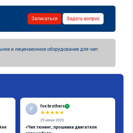
Записаться
Задать вопрос
ьное и лицензионное оборудование для чип
fox brothers
✓
F
A
★
★
★
★
★
25 июня 2025
kee
«Чип тюнинг, прошивка двигателя
«Чи