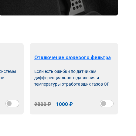
Отключение сажевого фильтра
От
 системы
Если есть ошибки по датчикам
Впу
ов
дифференциального давления и
неи
температуры отработавших газов ОГ
9800 ₽
1000 ₽
98