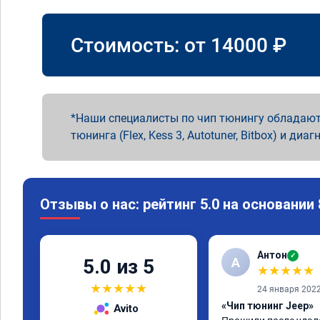
Стоимость: от
14000
₽
Наши специалисты по чип тюнингу обладают
тюнинга (Flex, Kess 3, Autotuner, Bitbox) и диаг
Отзывы о нас: рейтинг 5.0 на основании
Антон
✓
А
5.0 из 5
★
★
★
★
★
★
★
★
★
★
24 января 202
«Чип тюнинг Jeep»
Avito