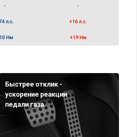
-
-
74 л.с.
+16 л.с.
10 Нм
+19 Нм
Быстрее отклик -
ускорение реакции
педали газа.