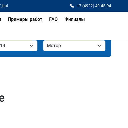
T_bot
+7 (4922) 49-45-94
и
Примеры работ
FAQ
Филиалы
е