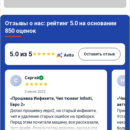
Отзывы о нас: рейтинг 5.0 на основании
850 оценок
5.0 из 5
★
★
★
★
★
Оставить отзыв
Avito
Сергей
✓
С
Н
★
★
★
★
★
3 июля 2022
«Прошивка Инфинити, Чип тюнинг Infiniti,
«Чип 
Евро 2»
автом
Делал прошивку евро2, на старый инфинити, 
Приеха
чип и удаление старых ошибок на приборке. 
Устано
Перед этим почитали машину, все рассказали, 
накат 
тест-драйв. Результатом доволен, расход упал, 
большо