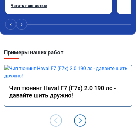
машина стала еще чуть бодрее)
Читать полностью
‹
›
Примеры наших работ
Чип тюнинг Haval F7 (F7x) 2.0 190 лс -
давайте шить дружно!