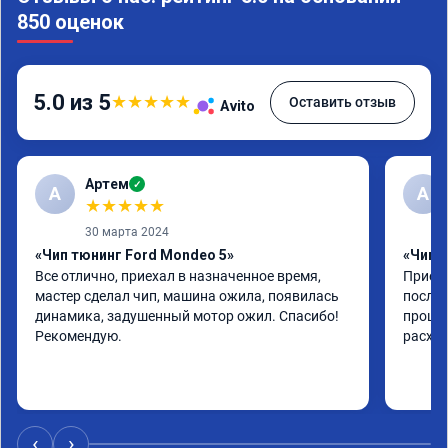
850 оценок
5.0 из 5
★
★
★
★
★
Оставить отзыв
Avito
Артем
✓
А
А
★
★
★
★
★
30 марта 2024
«Чип тюнинг Ford Mondeo 5»
«Чип т
Все отлично, приехал в назначенное время, 
Приеха
мастер сделал чип, машина ожила, появилась 
после 
динамика, задушенный мотор ожил. Спасибо! 
прошив
Рекомендую.
расход
‹
›