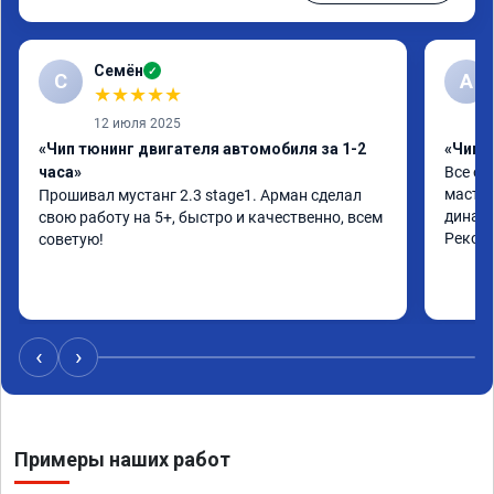
Семён
✓
С
А
★
★
★
★
★
12 июля 2025
«Чип тюнинг двигателя автомобиля за 1-2
«Чип 
часа»
Все от
мастер
Прошивал мустанг 2.3 stage1. Арман сделал 
динами
свою работу на 5+, быстро и качественно, всем 
Реком
советую!
‹
›
Примеры наших работ