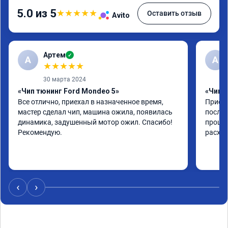
5.0 из 5
★
★
★
★
★
Оставить отзыв
Avito
Артем
✓
А
А
★
★
★
★
★
30 марта 2024
«Чип тюнинг Ford Mondeo 5»
«Чип т
Все отлично, приехал в назначенное время, 
Приеха
мастер сделал чип, машина ожила, появилась 
после 
динамика, задушенный мотор ожил. Спасибо! 
прошив
Рекомендую.
расход
‹
›