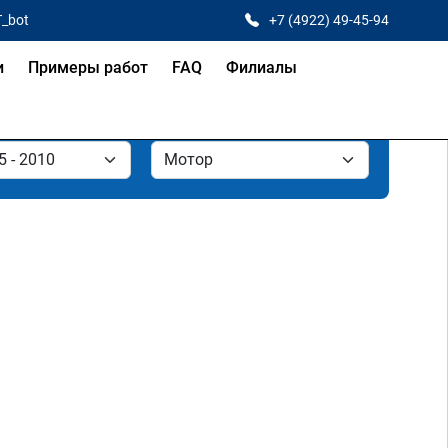
T_bot
+7 (4922) 49-45-94
и
Примеры работ
FAQ
Филиалы