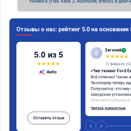
тюнинга (Flex, Kess 3, Autotuner, Bitbox) и диаг
Отзывы о нас: рейтинг 5.0 на основании
Евгений
✓
Е
5.0 из 5
★
★
★
★
★
★
★
★
★
★
12 февраля 20
«Чип тюнинг Ford Ex
Avito
Всё отлично! Часик и 
Эксплорер теперь еде
Получается, что ему 
заводские установки
если авто собрали в 
"тупит", по трассе ра
Читать полностью
ниже! По городу мень
Оставить отзыв
до прошивки. Но в том
теперь ездить как до
‹
›
В общем, доволен!))