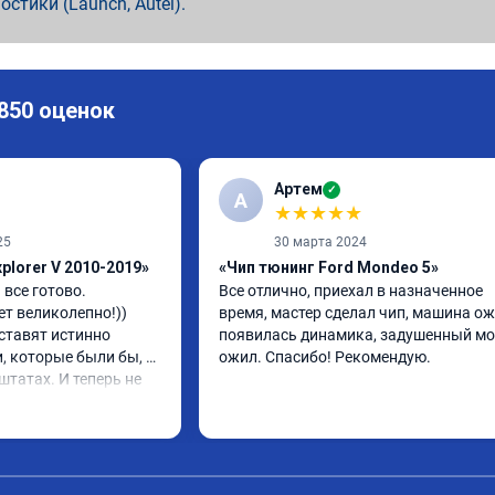
ностики (Launch, Autel).
 850 оценок
Артем
✓
А
★
★
★
★
★
25
30 марта 2024
plorer V 2010-2019»
«Чип тюнинг Ford Mondeo 5»
все готово. 
Все отлично, приехал в назначенное 
т великолепно!)) 
время, мастер сделал чип, машина ожи
ставят истинно 
появилась динамика, задушенный мо
, которые были бы, 
ожил. Спасибо! Рекомендую.
штатах. И теперь не 
сход стал на 3 литра 
ше, если ездить как 
 то и дело, что 
 прошивки не охота!)) 