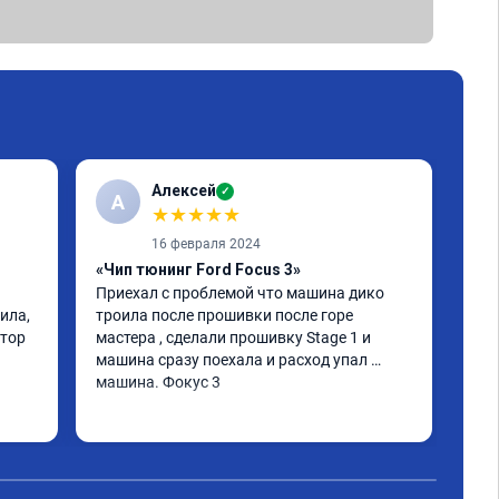
Алексей
✓
А
А
★
★
★
★
★
16 февраля 2024
«Чип тюнинг Ford Focus 3»
«Пр
Приехал с проблемой что машина дико 
оче
ла, 
троила после прошивки после горе 
фор
тор 
мастера , сделали прошивку Stage 1 и 
инт
машина сразу поехала и расход упал 
улу
машина. Фокус 3
дин
поз
Чит
соо
рек