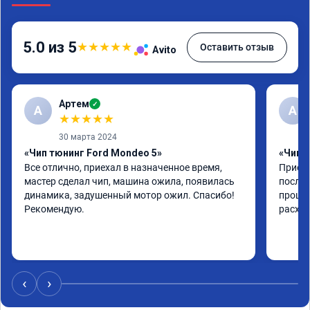
5.0 из 5
★
★
★
★
★
Оставить отзыв
Avito
Артем
✓
А
А
★
★
★
★
★
30 марта 2024
«Чип тюнинг Ford Mondeo 5»
«Чип т
Все отлично, приехал в назначенное время, 
Приеха
мастер сделал чип, машина ожила, появилась 
после 
динамика, задушенный мотор ожил. Спасибо! 
прошив
Рекомендую.
расход
‹
›