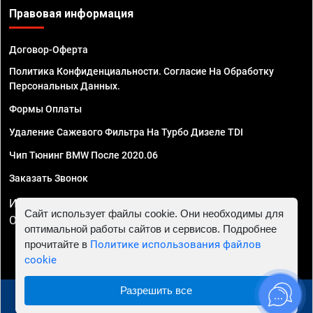
Правовая информация
Договор-Оферта
Политика Конфиденциальности. Согласие На Обработку
Персональных Данных.
Формы Оплаты
Удаление Сажевого Фильтра На Турбо Дизеле TDI
Чип Тюнинг BMW После 2020.06
Заказать Звонок
ИП Смирнов Георгий Павлович. ИНН 781302555843,
Сайт использует файлы cookie. Они необходимы для
ОГРНИП 324470400032610
оптимальной работы сайтов и сервисов. Подробнее
прочитайте в
Политике использования файлов
cookie
Разрешить все
© 2010 - 2026 Чип тюнинг в Владимире - Автосервис
"Евро Чип Тюнинг"