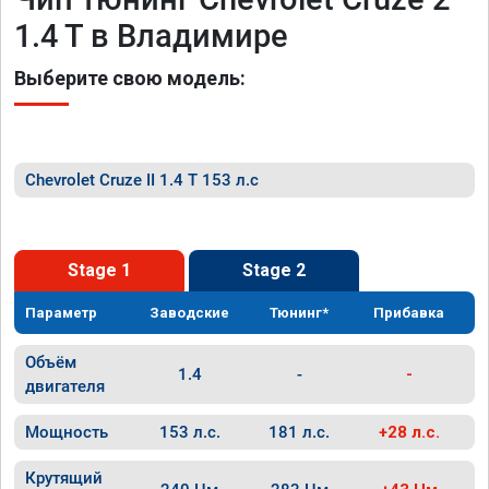
1.4 T в Владимире
Выберите свою модель:
Chevrolet Cruze II 1.4 T 153 л.с
Stage 1
Stage 2
Параметр
Заводские
Тюнинг*
Прибавка
Объём
1.4
-
-
двигателя
Мощность
153 л.с.
181 л.с.
+28 л.с.
Крутящий