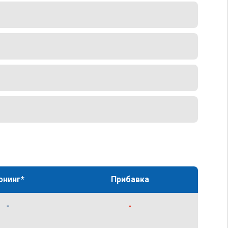
юнинг*
Прибавка
-
-