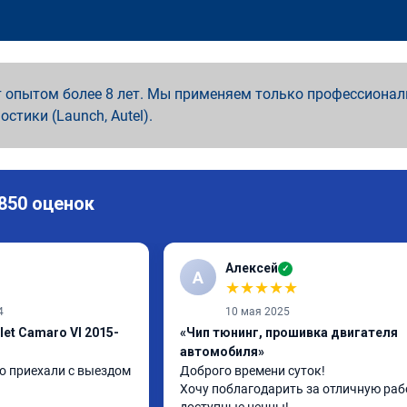
 опытом более 8 лет. Мы применяем только профессионал
ностики (Launch, Autel).
 850 оценок
Алексей
✓
А
★
★
★
★
★
4
10 мая 2025
let Camaro VI 2015-
«Чип тюнинг, прошивка двигателя
автомобиля»
о приехали с выездом 
Доброго времени суток!

Хочу поблагодарить за отличную рабо