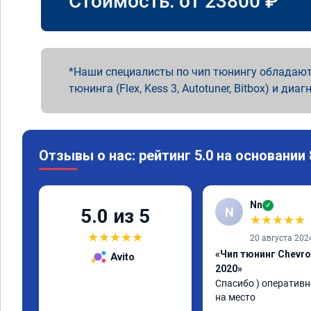
Стоимость: от
23800
₽
Наши специалисты по чип тюнингу обладают
тюнинга (Flex, Kess 3, Autotuner, Bitbox) и диаг
Отзывы о нас: рейтинг 5.0 на основании
Nn
✓
N
5.0 из 5
★
★
★
★
★
★
★
★
★
★
20 августа 202
«Чип тюнинг Chevro
Avito
2020»
Спасибо ) оперативн
на место