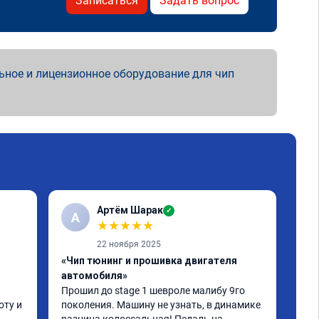
Записаться
Задать вопрос
ьное и лицензионное оборудование для чип
Артём Шарак
✓
А
В
★
★
★
★
★
22 ноября 2025
«Чип тюнинг и прошивка двигателя
автомобиля»
«Чи
Прошил до stage 1 шевроле малибу 9го 
отк
ту и 
поколения. Машину не узнать, в динамике 
Про