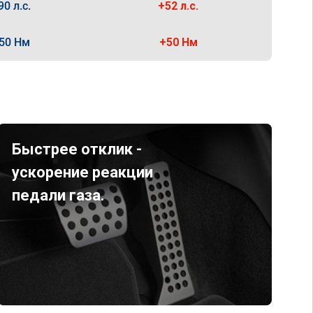
90 л.с.
+52 л.с.
50 Нм
+50 Нм
Быстрее отклик -
ускорение реакции
педали газа.