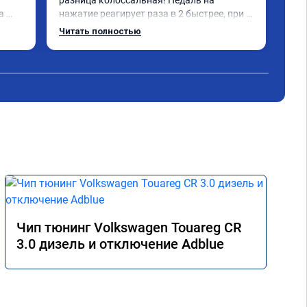
разница колоссальная! Педаль на 
отк
 
нажатие реагирует раза в 2 быстрее, при 
отл
этом при спокойной езде это не мешает. 
спа
Читать полностью
Чипом доволен полностью
ена 
ошо 
ку 
но, 
е 
 
е 
она 
даль 
е 
этом 
Чип тюнинг Volkswagen Touareg CR
.2 
3.0 дизель и отключение Adblue
е 
ую 
о!
