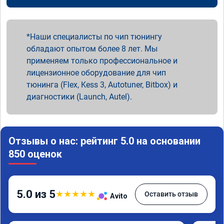
Наши специалисты по чип тюнингу
обладают опытом более 8 лет. Мы
применяем только профессиональное и
лицензионное оборудование для чип
тюнинга (Flex, Kess 3, Autotuner, Bitbox) и
диагностики (Launch, Autel).
Отзывы о нас: рейтинг 5.0 на основании
850 оценок
5.0 из 5
★
★
★
★
★
Оставить отзыв
Avito