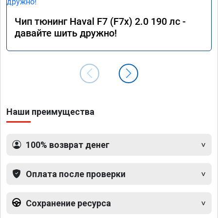
теперь прокатиться на дальняк! При этом 
расход по трассе стал намного ниже, 6.2 литра 
Чип тюнинг Haval F7 (F7x) 2.0 190 лс -
на сотку при скоростном режиме 100 - 120 км/
давайте шить дружно!
ч. Однозначно рекомендую воспользоваться 
услугами данного сервиса, я остался очень 
доволен результатом. Ещё раз большое 
спасибо!

Процветания вашей компании.
Наши преимущества
100% возврат денег
Оплата после проверки
Сохранение ресурса