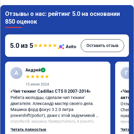
Отзывы о нас: рейтинг 5.0 на основании
850 оценок
5.0 из 5
★
★
★
★
★
Оставить отзыв
Avito
Андрей
✓
А
Г
★
★
★
★
★
15 июня 2024
«Чип тюнинг Cadillac CTS II 2007-2014»
«Чип 
Ребята молодцы, сделали чип тюнинг 
автом
двигателя. Александр мастер своего дела. 
Отличн
Машина форд фокус 3 2.0 литра 
Chery 
powershift(робот), даже с этой задумчивой 
появил
коробкой, машина превратилась в ракету, 
провал
даже страшно от такого ускорения, динамика 
режиме
Читать полностью
Читать
огонь, педаль газа отзывчивее, пропала эта 
профес