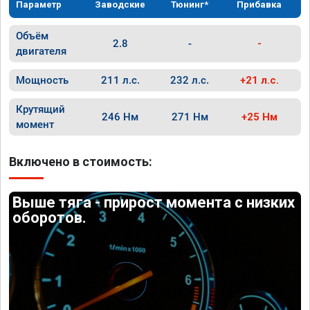
Параметр
Заводские
Тюнинг*
Прибавка
Объём
2.8
-
-
двигателя
Мощность
211 л.с.
232 л.с.
+21 л.с.
Крутящий
246 Нм
271 Нм
+25 Нм
момент
Включено в стоимость:
Выше тяга - прирост момента с низких
оборотов.