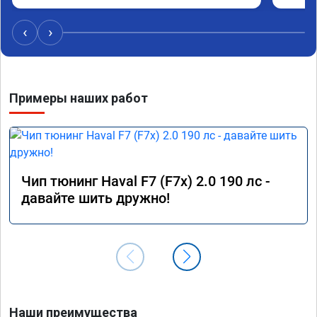
удасная задумчивость машины, при этом 
Рекоме
расход топлива немного уменьшился, начиная 
‹
›
даже на холостом ходу. Да, можно найти 
дешевле услугу эту, но лучше чуть переплатить, 
но зато быть уверенным в отличной работе. 
Рекомендую👍👍👍👍👍
Примеры наших работ
Чип тюнинг Haval F7 (F7x) 2.0 190 лс -
давайте шить дружно!
Наши преимущества