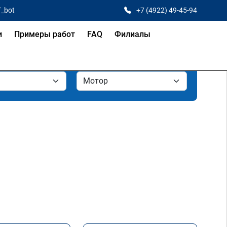
T_bot
+7 (4922) 49-45-94
и
Примеры работ
FAQ
Филиалы