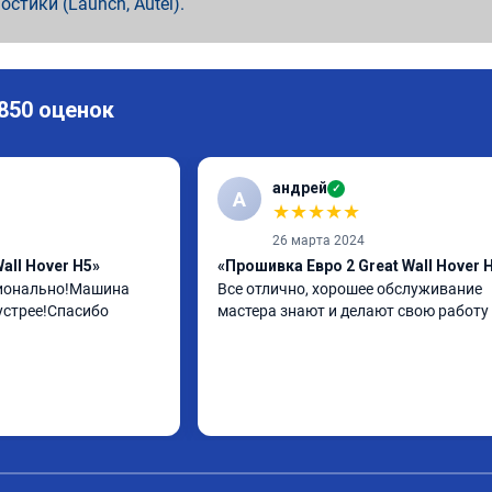
ностики (Launch, Autel).
 850 оценок
андрей
✓
А
★
★
★
★
★
26 марта 2024
all Hover H5»
«Прошивка Евро 2 Great Wall Hover 
ионально!Машина 
Все отлично, хорошее обслуживание 
устрее!Спасибо
мастера знают и делают свою работу