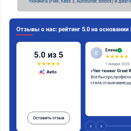
тюнинга (Flex, Kess 3, Autotuner, Bitbox) и диаг
Отзывы о нас: рейтинг 5.0 на основании
Елена
✓
Е
5.0 из 5
★
★
★
★
★
★
★
★
★
★
1 января 2025
«Чип тюнинг Great W
Avito
Все быстро,професс
стала отзывчивее,ш
Оставить отзыв
‹
›