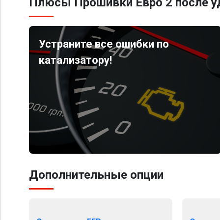
Плюсы Прошивки Евро 2 после уд
Устраните все ошибки по
катализатору!
Дополнительные опции