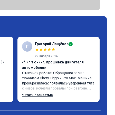
Григорий Лащёнов
✓
Г
Г
★
★
★
★
★
29 января 2026
H3»
«Чип тюнинг, прошивка двигателя
«Чи
автомобиля»
отк
Отличная работа! Обращался за чип-
Все
тюнингом Chery Tiggo 7 Pro Max. Машина 
,да
преобразилась: появилась уверенная тяга 
реш
с низов, исчезли провалы при разгоне. 
объ
Расход в спокойном режиме даже немного 
сум
Читать полностью
Чит
снизился. Все сделали профессионально, с 
вре
подробной консультацией. Рекомендую 
, я
всем, кто сомневается.
сер
рек