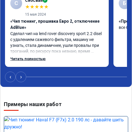
СибСвая
✓
С
Б
★
★
★
★
★
15 мая 2024
«Чип тюнинг, прошивка Евро 2, отключение
«Проши
AdBlue»
все бы
Сделал чип на lend rover discovery sport 2.2 disel 
с удалением сажевого фильтра, машину не 
узнать, стала динамичнее, ушли провалы при 
троганий, по ресурсу пока незнаю, время 
покажет, короче рекомендую!
Читать полностью
‹
›
Примеры наших работ