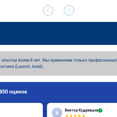
 опытом более 8 лет. Мы применяем только профессионал
ностики (Launch, Autel).
 850 оценок
Виктор Кудрявцев
✓
В
★
★
★
★
★