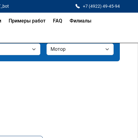
T_bot
+7 (4922) 49-45-94
и
Примеры работ
FAQ
Филиалы