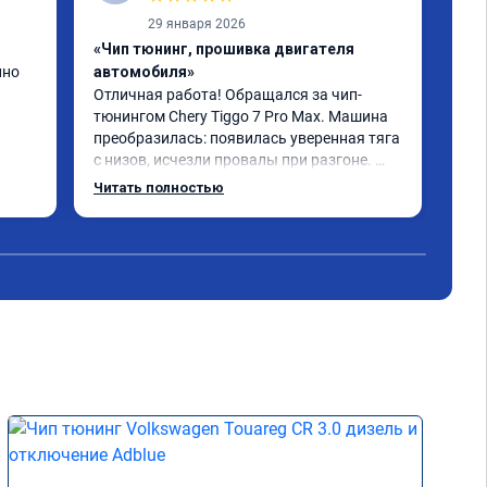
29 января 2026
«Чип тюнинг, прошивка двигателя
«Чи
нно
автомобиля»
отк
Отличная работа! Обращался за чип-
Все
тюнингом Chery Tiggo 7 Pro Max. Машина 
,да
преобразилась: появилась уверенная тяга 
реш
с низов, исчезли провалы при разгоне. 
объ
Расход в спокойном режиме даже немного 
сум
Читать полностью
Чит
снизился. Все сделали профессионально, с 
вре
подробной консультацией. Рекомендую 
, я
всем, кто сомневается.
сер
рек