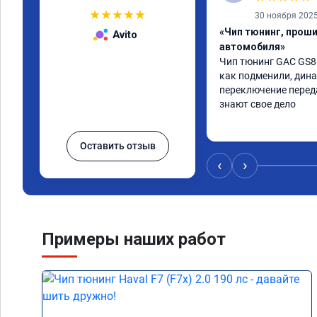
★
★
★
★
★
30 ноября 202
«Чип тюнинг, прош
Avito
автомобиля»
Чип тюнинг GAC GS8 
как подменили, динам
переключение переда
знают свое дело
Оставить отзыв
‹
›
Примеры наших работ