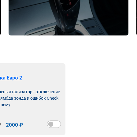
ка Евро 2
лен катализатор - отключение
лямбда зонда и ошибок Check
 нему
₽
2000 ₽