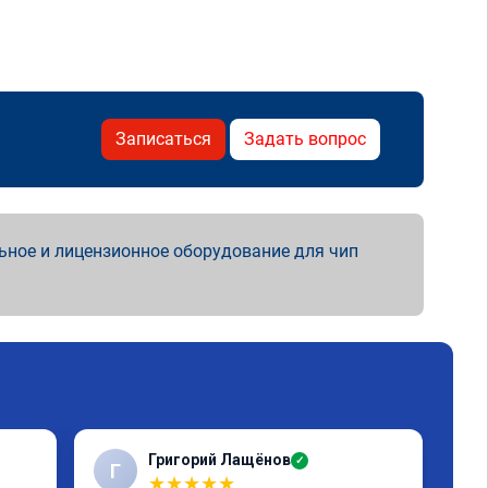
Записаться
Задать вопрос
ьное и лицензионное оборудование для чип
Григорий Лащёнов
✓
Г
Г
★
★
★
★
★