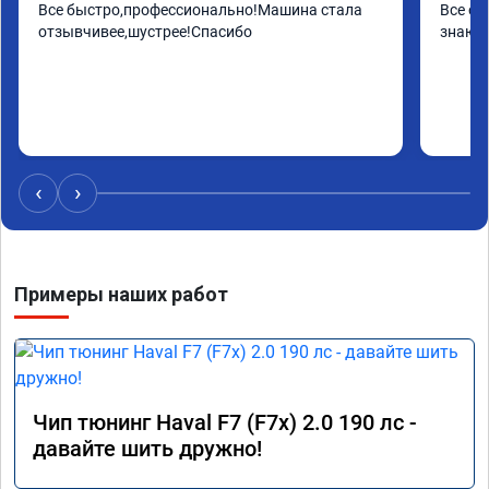
Все быстро,профессионально!Машина стала 
Все от
отзывчивее,шустрее!Спасибо
знают 
‹
›
Примеры наших работ
Чип тюнинг Haval F7 (F7x) 2.0 190 лс -
давайте шить дружно!