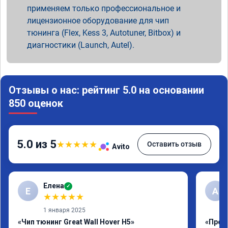
применяем только профессиональное и
лицензионное оборудование для чип
тюнинга (Flex, Kess 3, Autotuner, Bitbox) и
диагностики (Launch, Autel).
Отзывы о нас: рейтинг 5.0 на основании
850 оценок
5.0 из 5
★
★
★
★
★
Оставить отзыв
Avito
Елена
✓
Е
А
★
★
★
★
★
1 января 2025
«Чип тюнинг Great Wall Hover H5»
«Проши