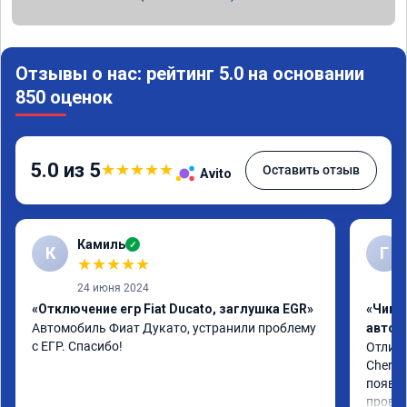
Отзывы о нас: рейтинг 5.0 на основании
850 оценок
5.0 из 5
★
★
★
★
★
Оставить отзыв
Avito
Камиль
✓
К
Г
★
★
★
★
★
24 июня 2024
«Отключение егр Fiat Ducato, заглушка EGR»
«Чип 
Автомобиль Фиат Дукато, устранили проблему 
автом
с ЕГР. Спасибо!
Отличн
Chery 
появил
провал