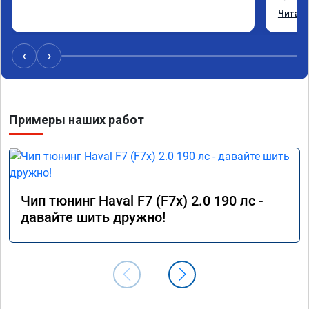
режиме
Читать
профес
Рекоме
‹
›
Примеры наших работ
Чип тюнинг Haval F7 (F7x) 2.0 190 лс -
давайте шить дружно!