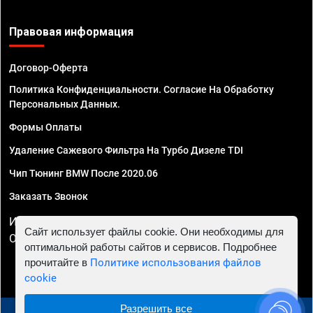
Правовая информация
Договор-Оферта
Политика Конфиденциальности. Согласие На Обработку
Персональных Данных.
Формы Оплаты
Удаление Сажевого Фильтра На Турбо Дизеле TDI
Чип Тюнинг BMW После 2020.06
Заказать Звонок
ИП Смирнов Георгий Павлович. ИНН 781302555843,
Сайт использует файлы cookie. Они необходимы для
ОГРНИП 324470400032610
оптимальной работы сайтов и сервисов. Подробнее
прочитайте в
Политике использования файлов
cookie
Разрешить все
© 2010 - 2026 Чип тюнинг в Владимире - Автосервис